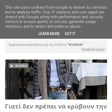
This site uses cookies from Google to deliver its services
and to analyze traffic. Your IP address and user-agent are
ού και το
Βερονίκ Οβαλντέ. Θυμωμένο κοριτσάκι σε πέτρινο παγκάκι
shared with Google along with performance and security
BOOKS
metrics to ensure quality of service, generate usage
statistics, and to detect and address abuse.
LEARN MORE
GOT IT
Εμφάνιση αναρτήσεων με την ετικέτα
WOMAN
Προβολή όλων
WOMAN
Γιατί δεν πρέπει να κρύβουν την