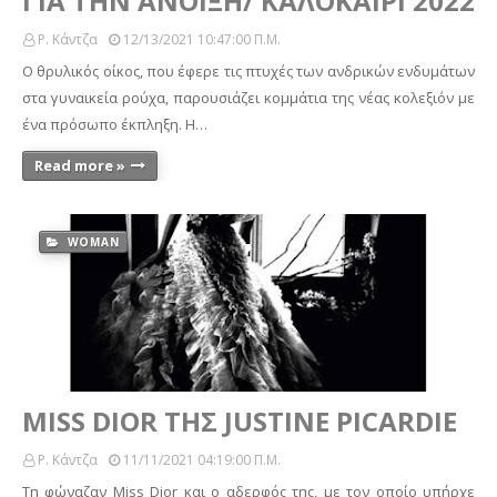
ΓΙΑ ΤΗΝ ΑΝΟΙΞΗ/ ΚΑΛΟΚΑΙΡΙ 2022
Ρ. Κάντζα
12/13/2021 10:47:00 Π.μ.
Ο θρυλικός οίκος, που έφερε τις πτυχές των ανδρικών ενδυμάτων
στα γυναικεία ρούχα, παρουσιάζει κομμάτια της νέας κολεξιόν με
ένα πρόσωπο έκπληξη. Η…
Read more »
WOMAN
MISS DIOR ΤΗΣ JUSTINE PICARDIE
Ρ. Κάντζα
11/11/2021 04:19:00 Π.μ.
Τη φώναζαν Miss Dior και ο αδερφός της, με τον οποίο υπήρχε