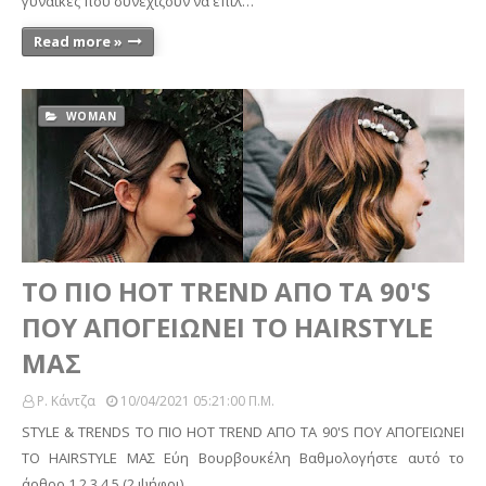
γυναίκες που συνεχίζουν να επιλ…
Read more »
WOMAN
ΤΟ ΠΙΟ HOT TREND ΑΠΟ ΤΑ 90'S
ΠΟΥ ΑΠΟΓΕΙΩΝΕΙ ΤΟ HAIRSTYLE
ΜΑΣ
Ρ. Κάντζα
10/04/2021 05:21:00 Π.μ.
STYLE & TRENDS ΤΟ ΠΙΟ HOT TREND ΑΠΟ ΤΑ 90'S ΠΟΥ ΑΠΟΓΕΙΩΝΕΙ
ΤΟ HAIRSTYLE ΜΑΣ Εύη Βουρβουκέλη Βαθμολογήστε αυτό το
άρθρο 1 2 3 4 5 (2 ψήφοι) …