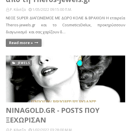
Ρ. Κάντζα
1/05/2022 09:15:00 Π.μ.
ΝΕΟΣ SUPER ΔΙΑΓΩΝΙΣΜΟΣ ΜΕ ΔΩΡΟ ΚΟΛΙΕ & ΒΡΑΧΙΟΛΙ Η εταιρεία
Theros-jewels.gr και το CosmeticsDelux, προκηρύσσουν
διαγωνισμό και σας χαρίζουν δ…
Read more »
JEWELS
NINAGOLD.GR - POSTS ΠΟΥ
ΞΕΧΩΡΙΣΑΝ
Ρ. Κάντζα
1/02/2022 03:28:00 Μ.μ.