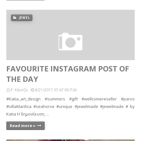
JEWEL
FAVOURITE INSTAGRAM POST OF
THE DAY
Ρ. Κάντζα
8/21/2017 07:47:00 Π.μ.
#Katia_art_design #summers #gift #wellcomereseller #paros
#villaMarilisa #seahorse #unique #jewelmade #jewelmade # by
Katia Η δημοσίευση …
Read more »