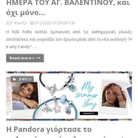
ΗΜΕΡΑ ΤΟΥ ΑΓ. ΒΑΛΕΝΤΙΝΟΥ, και
όχι μόνο…
Ρ. Κάντζα
2/12/2023 07:29:00 Π.μ.
Η Folli Follie αντλεί έμπνευση από τις καθημερινές γλυκές
απολαύσεις και γιορτάζει τον έρωτα μέσα από τη νέα συλλογή “H
e arty Candy” . …
Read more »
JEWELS
Η Pandora γιόρτασε το