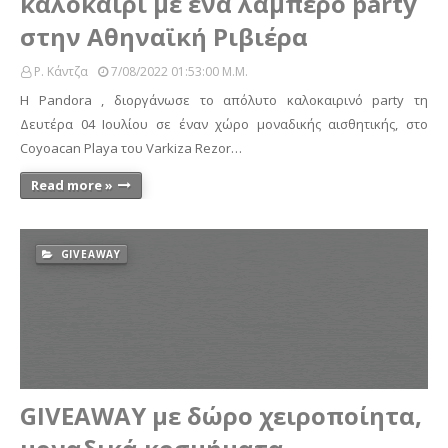
καλοκαίρι με ένα λαμπερό party
στην Αθηναϊκή Ριβιέρα
Ρ. Κάντζα
7/08/2022 01:53:00 Μ.μ.
Η Pandora , διοργάνωσε το απόλυτο καλοκαιρινό party τη
Δευτέρα 04 Ιουλίου σε έναν χώρο μοναδικής αισθητικής, στο
Coyoacan Playa του Varkiza Rezor…
Read more »
GIVEAWAY
GIVEAWAY με δώρο χειροποίητα,