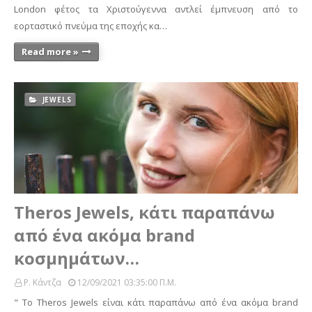
London φέτος τα Χριστούγεννα αντλεί έμπνευση από το
εορταστικό πνεύμα της εποχής κα…
Read more »
JEWELS
Theros Jewels, κάτι παραπάνω
από ένα ακόμα brand
κοσμημάτων…
Ρ. Κάντζα
12/09/2021 03:35:00 Π.μ.
" To Theros Jewels είναι κάτι παραπάνω από ένα ακόμα brand