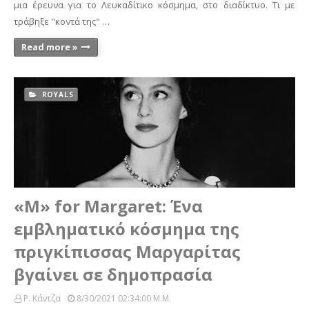
μια έρευνα για το Λευκαδίτικο κόσμημα, στο διαδίκτυο. Τι με
τράβηξε "κοντά της" …
Read more »
ROYALS
«M» for Margaret: Ένα
εμβληματικό κόσμημα της
πριγκίπισσας Μαργαρίτας
βγαίνει σε δημοπρασία
Ρ. Κάντζα
8/30/2021 02:34:00 Μ.μ.