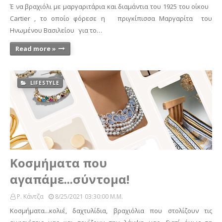
Έ να βραχιόλι με μαργαριτάρια και διαμάντια του 1925 του οίκου
Cartier , το οποίο φόρεσε η πριγκίπισσα Μαργαρίτα του
Ηνωμένου Βασιλείου για το…
Read more »
LIFESTYLE
Κοσμήματα που
αγαπάμε...σύντομα!
Ρ. Κάντζα
8/25/2021 03:30:00 Μ.μ.
Κοσμήματα...κολιέ, δαχτυλίδια, βραχιόλια που στολίζουν τις