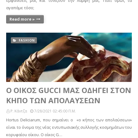
εμφανίσεις μας και τονίζουν την λάμψη μας. Γιατί όμως τα
αγαπάμε τόσο;
Read more »
FASHION
Ο ΟΙΚΟΣ GUCCI ΜΑΣ ΟΔΗΓΕΙ ΣΤΟΝ
ΚΗΠΟ ΤΩΝ ΑΠΟΛΑΥΣΕΩΝ
Ρ. Κάντζα
7/28/2021 02:45:00 Π.μ.
Hortus Deliciarum, που σημαίνει ο «ο κήπος των απολαύσεων»
είναι το όνομα της νέας εντυπωσιακής συλλογής κοσμημάτων του
κορυφαίου οίκου. Ο οίκος G…