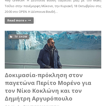
«My Greece»: Η Δέσποινα Βανδή ταξιδεύει μαζί με τον Μάκη
Τσέλιο στην πανέμορφη Μύκονο, την Κυριακή 18 Οκτωβρίου στις
20:00 στο OPEN. Η Δέσποινα Βανδή…
Read more »
TV SHOW
Δοκιμασία-πρόκληση στον
παγετώνα Περίτο Μορένο για
τον Νίκο Κοκλώνη και τον
Δημήτρη Αργυρόπουλο