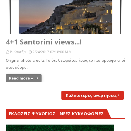
4+1 Santorini views...!
Ρ. Κάντζα
2/24/2017 02:18:00 Μ.μ.
Original photo credits Το ότι θεωρείται ίσως το πιο όμορφο νησί
στον κόσμο,
Read more »
Παλαιότερες αναρτήσεις
ΕΚΔΟΣΕΙΣ ΨΥΧΟΓΙΟΣ - ΝΕΕΣ ΚΥΚΛΟΦΟΡΙΕΣ