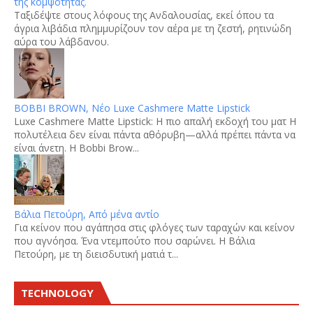
της κομψότητας.
Tαξιδέψτε στους λόφους της Ανδαλουσίας, εκεί όπου τα
άγρια λιβάδια πλημμυρίζουν τον αέρα με τη ζεστή, ρητινώδη
αύρα του λάβδανου.
BOBBI BROWN, Νέο Luxe Cashmere Matte Lipstick
Luxe Cashmere Matte Lipstick: Η πιο απαλή εκδοχή του ματ Η
πολυτέλεια δεν είναι πάντα αθόρυβη—αλλά πρέπει πάντα να
είναι άνετη. Η Bobbi Brow...
Βάλια Πετούρη, Από μένα αντίο
Για κείνον που αγάπησα στις φλόγες των ταραχών και κείνον
που αγνόησα. Ένα ντεμπούτο που σαρώνει. Η Βάλια
Πετούρη, με τη διεισδυτική ματιά τ...
TECHNOLOGY