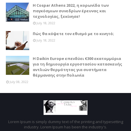
Η Cospar Athens 2022, η κορωνίδα των
παγκόσμιων συνεδρίων έρευνας και
τεχνολογίας, ξεκίνησε!
July 18, 2022
Πώς θα κόψετε τον εθισμό με το κινητό;
July 18, 2022
Η Daikin Europe επενδύει €300 εκατομμύρια
για τη δημιουργία εργοστασίου κατασκευής
αντλιών θερμότητας για συστήματα
θέρμανσης στην Πολωνία
July 08, 2022
Lorem Ipsum is simply dummy text of the printing and typesetting
industry. Lorem Ipsum has been the industry's.