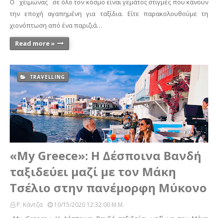
Ο χειμώνας σε όλο τον κόσμο είναι γεμάτος στιγμές που κάνουν
την εποχή αγαπημένη για ταξίδια. Είτε παρακολουθούμε τη
χιονόπτωση από ένα παριζιά…
Read more »
TRAVELLING
«My Greece»: Η Δέσποινα Βανδή
ταξιδεύει μαζί με τον Μάκη
Τσέλιο στην πανέμορφη Μύκονο
Ρ. Κάντζα
10/15/2020 12:32:00 Μ.μ.