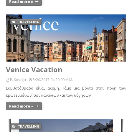
Read more »
TRAVELLING
Venice Vacation
Ρ. Κάντζα
5/20/2017 04:20:00 Μ.μ.
Σαββατόβραδο είναι ακόμη...Πάμε μια βόλτα στην πόλη των
ερωτευμένων, των καναλιών και των δόγηδων;
Read more »
TRAVELLING