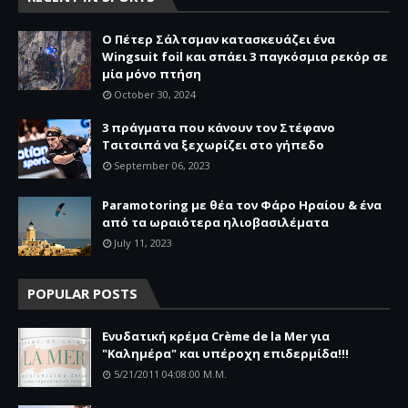
O Πέτερ Σάλτσμαν κατασκευάζει ένα
Wingsuit foil και σπάει 3 παγκόσμια ρεκόρ σε
μία μόνο πτήση
October 30, 2024
3 πράγματα που κάνουν τον Στέφανο
Τσιτσιπά να ξεχωρίζει στο γήπεδο
September 06, 2023
Paramotoring με θέα τον Φάρο Ηραίου & ένα
από τα ωραιότερα ηλιοβασιλέματα
July 11, 2023
POPULAR POSTS
Ενυδατική κρέμα Crème de la Mer για
"Καλημέρα" και υπέροχη επιδερμίδα!!!
5/21/2011 04:08:00 Μ.μ.