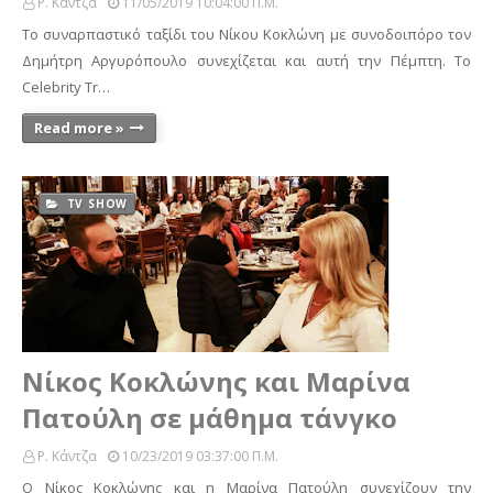
Ρ. Κάντζα
11/05/2019 10:04:00 Π.μ.
Το συναρπαστικό ταξίδι του Νίκου Κοκλώνη με συνοδοιπόρο τον
Δημήτρη Αργυρόπουλο συνεχίζεται και αυτή την Πέμπτη. Το
Celebrity Tr…
Read more »
TV SHOW
Nίκος Κοκλώνης και Μαρίνα
Πατούλη σε μάθημα τάνγκο
Ρ. Κάντζα
10/23/2019 03:37:00 Π.μ.
Ο Νίκος Κοκλώνης και η Μαρίνα Πατούλη συνεχίζουν την