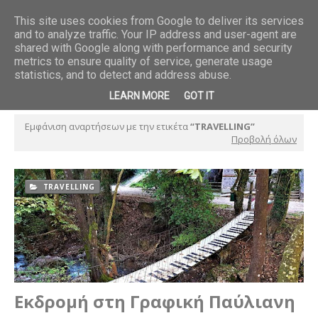
This site uses cookies from Google to deliver its services
and to analyze traffic. Your IP address and user-agent are
ού και το
Βερονίκ Οβαλντέ. Θυμωμένο κοριτσάκι σε πέτρινο παγκάκι
shared with Google along with performance and security
BOOKS
metrics to ensure quality of service, generate usage
statistics, and to detect and address abuse.
LEARN MORE
GOT IT
Εμφάνιση αναρτήσεων με την ετικέτα
TRAVELLING
Προβολή όλων
TRAVELLING
Εκδρομή στη Γραφική Παύλιανη