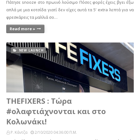
Πάτησε snooze στο πρωινό λούσιμο Πόσες φορές έχεις βγει έξω
απλά με μια κοτσίδα γιατί δεν είχες αυτά τα 5’ extra λεπτά για να
φρεσκάρεις τα μαλλιά σο…
Read more »
NEW LAUNCH
THEFIXERS : Τώρα
#ολαφτιάχνονται και στο
Κολωνάκι!
Ρ. Κάντζα
2/10/2020 04:36:00 Π.μ.