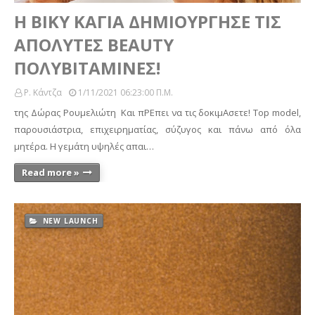
Η ΒΙΚΥ ΚΑΓΙΑ ΔΗΜΙΟΥΡΓΗΣΕ ΤΙΣ
ΑΠΟΛΥΤΕΣ BEAUTY
ΠΟΛΥΒΙΤΑΜΙΝΕΣ!
Ρ. Κάντζα
1/11/2021 06:23:00 Π.μ.
της Δώρας Ρουμελιώτη Και πΡΕπει να τις δοκιμΑσετε! Τοp model,
παρουσιάστρια, επιχειρηματίας, σύζυγος και πάνω από όλα
μητέρα. Η γεμάτη υψηλές απαι…
Read more »
NEW LAUNCH