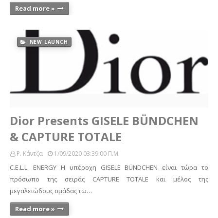
Read more »
NEW LAUNCH
Dior Presents GISELE BÜNDCHEN
& CAPTURE TOTALE
Ρ. Κάντζα
1/09/2020 03:39:00 Π.μ.
C.E.L.L. ENERGY Η υπέροχη GISELE BÜNDCHEN είναι τώρα το
πρόσωπο της σειράς CAPTURE TOTALE και μέλος της
μεγαλειώδους ομάδας τω…
Read more »