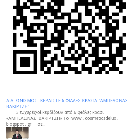
ΔΙΑΓΩΝΙΣΜΟΣ- ΚΕΡΔΙΣΤΕ 6 ΦΙΑΛΕΣ ΚΡΑΣΙΑ "ΑΜΠΕΛΩΝΑΣ
ΒΑΚΙΡΤΖΗ"
3 τυχερές/οί κερδίζουν από 6 φιάλες κρασί
«ΑΜΠΕΛΩΝΑΣ ΒΑΚΙΡΤΖΗ» To www . cosmeticsdelux .
blogspot . gr σε...