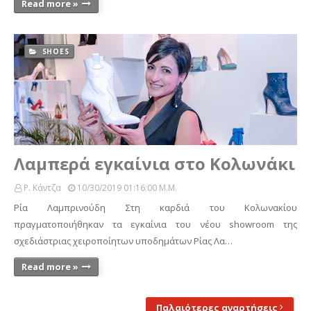
Read more »
SHOES
Λαμπερά εγκαίνια στο Κολωνάκι
Ρ. Κάντζα
10/30/2019 01:16:00 Μ.μ.
Ρία Λαμπρινούδη Στη καρδιά του Κολωνακίου
πραγματοποιήθηκαν τα εγκαίνια του νέου showroom της
σχεδιάστριας χειροποίητων υποδημάτων Ρίας Λα…
Read more »
Παλαιότερες αναρτήσεις