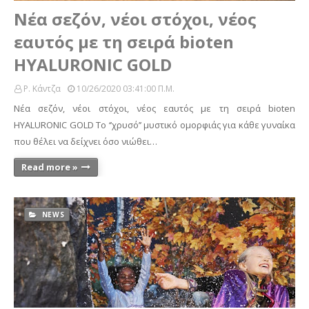
Νέα σεζόν, νέοι στόχοι, νέος
εαυτός με τη σειρά bioten
HYALURONIC GOLD
Ρ. Κάντζα
10/26/2020 03:41:00 Π.μ.
Νέα σεζόν, νέοι στόχοι, νέος εαυτός με τη σειρά bioten
HYALURONIC GOLD Το ‘’χρυσό’’ μυστικό ομορφιάς για κάθε γυναίκα
που θέλει να δείχνει όσο νιώθει…
Read more »
NEWS