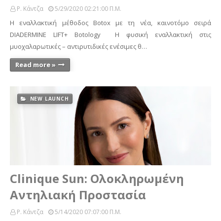
Ρ. Κάντζα
5/29/2020 02:21:00 Π.μ.
Η εναλλακτική μέθοδος Botox με τη νέα, καινοτόμο σειρά
DIADERMINE LIFT+ Botology Η φυσική εναλλακτική στις
μυοχαλαρωτικές – αντιρυτιδικές ενέσιμες θ…
Read more »
NEW LAUNCH
Clinique Sun: Ολοκληρωμένη
Αντηλιακή Προστασία
Ρ. Κάντζα
5/14/2020 07:07:00 Π.μ.