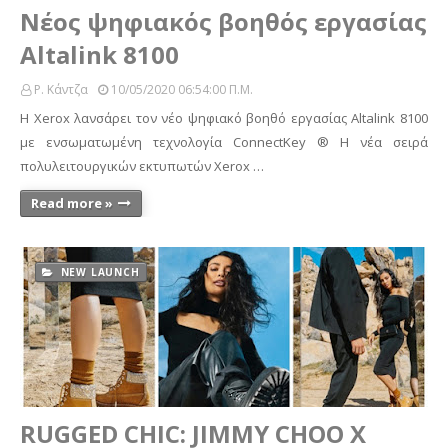
Νέος ψηφιακός βοηθός εργασίας
Altalink 8100
Ρ. Κάντζα
10/05/2020 06:54:00 Π.μ.
Η Xerox λανσάρει τον νέο ψηφιακό βοηθό εργασίας Altalink 8100
με ενσωματωμένη τεχνολογία ConnectKey ® Η νέα σειρά
πολυλειτουργικών εκτυπωτών Xerox …
Read more »
NEW LAUNCH
RUGGED CHIC: JIMMY CHOO X