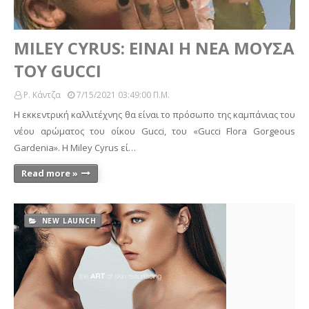
MILEY CYRUS: ΕΙΝΑΙ Η ΝΕΑ ΜΟΥΣΑ
ΤΟΥ GUCCI
Ρ. Κάντζα
7/15/2021 03:49:00 Π.μ.
Η εκκεντρική καλλιτέχνης θα είναι το πρόσωπο της καμπάνιας του
νέου αρώματος του οίκου Gucci, του «Gucci Flora Gorgeous
Gardenia». Η Miley Cyrus εί…
Read more »
NEW LAUNCH