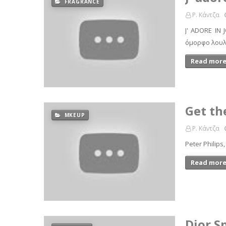
FRAGRANCE
Ρ. Κάντζα
J' ADORE IN
όμορφο λουλ
Read more
Get th
MKEUP
Ρ. Κάντζα
Peter Philips
Read more
Dior S