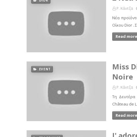
DIOR
Ρ. Κάντζα
Νέα προϊόντα
Οίκου Dior . 
Read more
Miss D
EVENT
Noire
Ρ. Κάντζα
Τη Δευτέρα 
Château de L
Read more
J' ador