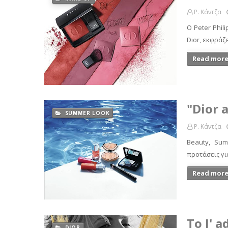
Ρ. Κάντζα
Ο Peter Phil
Dior, εκφράζ
Read more
"Dior 
SUMMER LOOK
Ρ. Κάντζα
Beauty, Sum
προτάσεις γι
Read more
Το J' 
DIOR