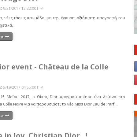
9/21/2017 12:22:00 Π.μ.
, νέες τάσεις και μόδα, με την έγκυρη, αξιόπιστη υπογραφή του
Σχετικά,
 »
ior event - Château de la Colle
5/19/2017 04:55:00 Π.μ.
15 Μαΐου 2017, ο Οίκος Dior πραγματοποίησε ένα δείπνο στο
a Colle Noire για να παρουσιάσει το νέο Miss Dior Eau de Parf…
 »
e in Joy. Christian Dior...!