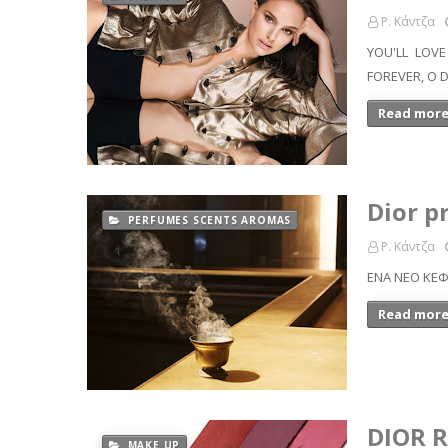
Ρ. Κάντζα
YOU'LL LOVE
FOREVER, Ο 
Read more
Dior p
PERFUMES SCENTS AROMAS
Ρ. Κάντζα
ΕΝΑ ΝΕΟ ΚΕΦΑ
Read more
DIOR 
MAKE UP