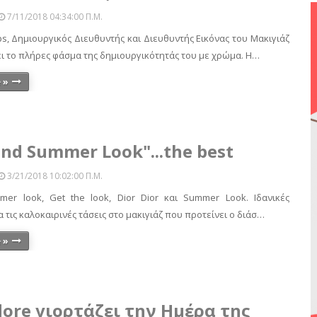
7/11/2018 04:34:00 Π.μ.
ips, Δημιουργικός Διευθυντής και Διευθυντής Εικόνας του Μακιγιάζ
ει το πλήρες φάσμα της δημιουργικότητάς του με χρώμα. Η…
 »
and Summer Look"...the best
3/21/2018 10:02:00 Π.μ.
mer look, Get the look, Dior Dior και Summer Look. Ιδανικές
α τις καλοκαιρινές τάσεις στο μακιγιάζ που προτείνει ο διάσ…
 »
adore γιορτάζει την Ημέρα της