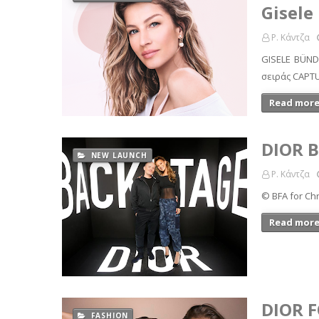
Gisele
Ρ. Κάντζα
GISELE BÜND
σειράς CAPT
Read more
DIOR 
NEW LAUNCH
Ρ. Κάντζα
© BFA for Ch
Read more
DIOR 
FASHION