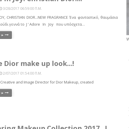
3/28/2017 06:59:00 Π.μ.
 JOY, CHRISTIAN DIOR...NEW FRAGRANCE Ένα φανταστικό, θαυμάσια
ούδι γεννά το J ’ Adore In Joy που υπόσχετα…
 »
W
e Dior make up look...!
2/07/2017 01:54:00 Π.μ.
, Creative and Image Director for Dior Makeup, created
 »
pring Makeup Collection 2017...!