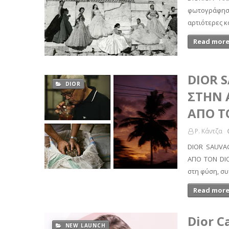
φωτογράφησ
αρτιότερες 
Read more
DIOR 
DIOR
ΣΤΗΝ 
ΑΠΟ Τ
Ρ. Κάντζα
DIOR SAUVA
ΑΠΟ ΤΟΝ DI
στη φύση, σ
Read more
Dior C
NEW LAUNCH