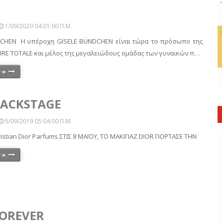
1/09/2020 04:01:00 Π.μ.
CHEN Η υπέροχη GISELE BÜNDCHEN είναι τώρα το πρόσωπο της
URE TOTALE και μέλος της μεγαλειώδους ομάδας των γυναικών π…
 »
BACKSTAGE
5/09/2019 05:04:00 Π.μ.
ristian Dior Parfums ΣΤΙΣ 8 ΜΑΪΟΥ, ΤΟ ΜΑΚΙΓΙΑΖ DIOR ΓΙΟΡΤΑΣΕ ΤΗΝ
 »
FOREVER