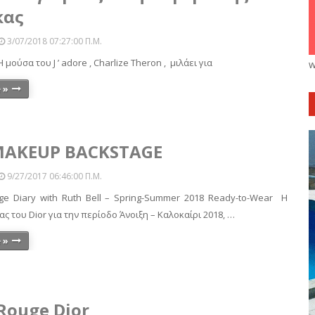
κας
3/07/2018 07:27:00 Π.μ.
Η μούσα του J ’ adore , Charlize Theron , μιλάει για
w
 »
MAKEUP BACKSTAGE
9/27/2017 06:46:00 Π.μ.
age Diary with Ruth Bell – Spring-Summer 2018 Ready-to-Wear Η
ας του Dior για την περίοδο Άνοιξη – Καλοκαίρι 2018, …
 »
Rouge Dior