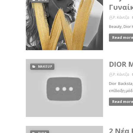
Γυναί
Ρ. Κάντζα
Beauty, Dior 
Read more
DIOR 
MAKEUP
Ρ. Κάντζα
Dior Backst
επίδειξη μόδ
Read more
2 Νέα 