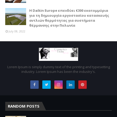
Η Daikin Europe επενδύει €300 εκατομμύρια
για τη δημιουργία εργοστασίου κατασκευής
αντλιών θερμότητας για συστήματα
θέρμανσης στην Πολωνία
July 08, 2022
Lorem Ipsum is simply dummy text of the printing and typesetting
industry. Lorem Ipsum has been the industry's.
RANDOM POSTS