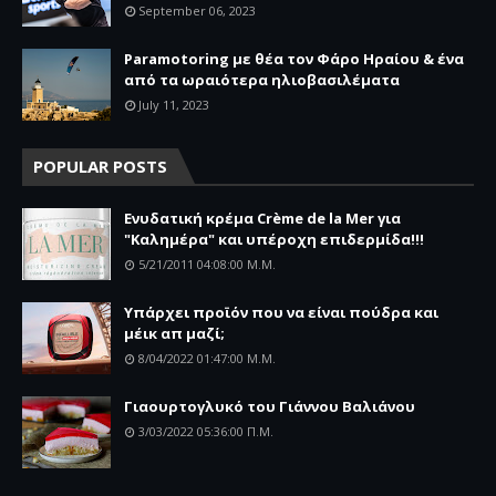
September 06, 2023
Paramotoring με θέα τον Φάρο Ηραίου & ένα
από τα ωραιότερα ηλιοβασιλέματα
July 11, 2023
POPULAR POSTS
Ενυδατική κρέμα Crème de la Mer για
"Καλημέρα" και υπέροχη επιδερμίδα!!!
5/21/2011 04:08:00 Μ.μ.
Υπάρχει προϊόν που να είναι πούδρα και
μέικ απ μαζί;
8/04/2022 01:47:00 Μ.μ.
Γιαουρτογλυκό του Γιάννου Βαλιάνου
3/03/2022 05:36:00 Π.μ.