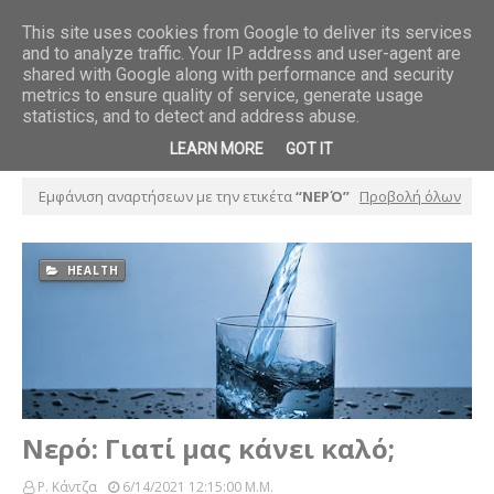
This site uses cookies from Google to deliver its services
and to analyze traffic. Your IP address and user-agent are
Τα 
Όλη η Αθήνα βρέθηκε στο λαμπερό opening του DINAS eat
shared with Google along with performance and security
FOOD
απ
real
metrics to ensure quality of service, generate usage
statistics, and to detect and address abuse.
LEARN MORE
GOT IT
Εμφάνιση αναρτήσεων με την ετικέτα
ΝΕΡΌ
Προβολή όλων
HEALTH
Νερό: Γιατί μας κάνει καλό;
Ρ. Κάντζα
6/14/2021 12:15:00 Μ.μ.