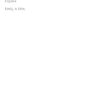
0 Σχόλια
Εσείς, τι λέτε;