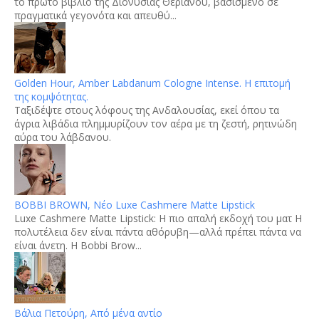
το πρώτο βιβλίο της Διονυσίας Θεριανού, βασισμένο σε
πραγματικά γεγονότα και απευθύ...
Golden Hour, Amber Labdanum Cologne Intense. Η επιτομή
της κομψότητας.
Tαξιδέψτε στους λόφους της Ανδαλουσίας, εκεί όπου τα
άγρια λιβάδια πλημμυρίζουν τον αέρα με τη ζεστή, ρητινώδη
αύρα του λάβδανου.
BOBBI BROWN, Νέο Luxe Cashmere Matte Lipstick
Luxe Cashmere Matte Lipstick: Η πιο απαλή εκδοχή του ματ Η
πολυτέλεια δεν είναι πάντα αθόρυβη—αλλά πρέπει πάντα να
είναι άνετη. Η Bobbi Brow...
Βάλια Πετούρη, Από μένα αντίο