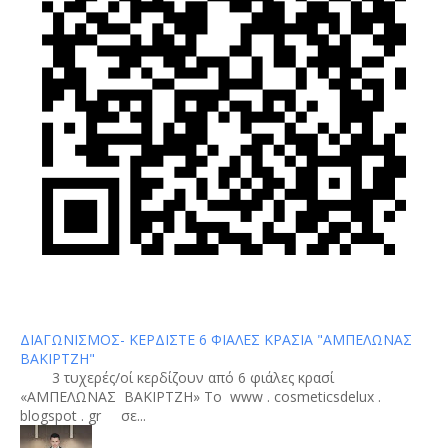
ΔΙΑΓΩΝΙΣΜΟΣ- ΚΕΡΔΙΣΤΕ 6 ΦΙΑΛΕΣ ΚΡΑΣΙΑ "ΑΜΠΕΛΩΝΑΣ
ΒΑΚΙΡΤΖΗ"
3 τυχερές/οί κερδίζουν από 6 φιάλες κρασί
«ΑΜΠΕΛΩΝΑΣ ΒΑΚΙΡΤΖΗ» To www . cosmeticsdelux .
blogspot . gr σε...