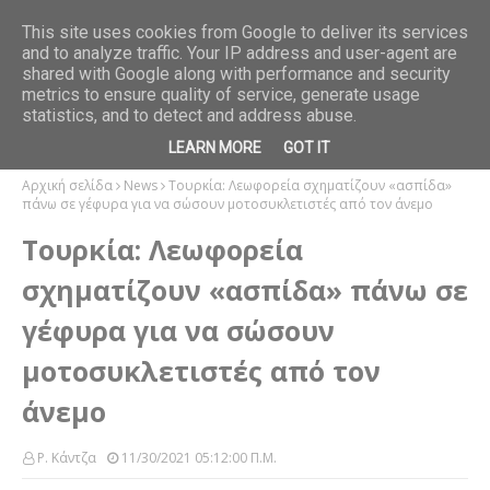
This site uses cookies from Google to deliver its services
and to analyze traffic. Your IP address and user-agent are
ού και το
Βερονίκ Οβαλντέ. Θυμωμένο κοριτσάκι σε πέτρινο παγκάκι
shared with Google along with performance and security
BOOKS
metrics to ensure quality of service, generate usage
statistics, and to detect and address abuse.
LEARN MORE
GOT IT
Αρχική σελίδα
News
Τουρκία: Λεωφορεία σχηματίζουν «ασπίδα»
πάνω σε γέφυρα για να σώσουν μοτοσυκλετιστές από τον άνεμο
Τουρκία: Λεωφορεία
σχηματίζουν «ασπίδα» πάνω σε
γέφυρα για να σώσουν
μοτοσυκλετιστές από τον
άνεμο
Ρ. Κάντζα
11/30/2021 05:12:00 Π.μ.