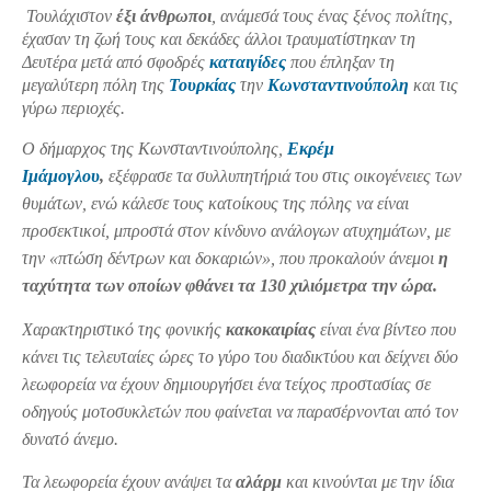
Τουλάχιστον
έξι άνθρωποι
, ανάμεσά τους ένας ξένος πολίτης,
έχασαν τη ζωή τους και δεκάδες άλλοι τραυματίστηκαν τη
Δευτέρα μετά από σφοδρές
καταιγίδες
που έπληξαν τη
μεγαλύτερη πόλη της
Τουρκίας
την
Κωνσταντινούπολη
και τις
γύρω περιοχές.
Ο δήμαρχος της Κωνσταντινούπολης,
Εκρέμ
Ιμάμογλου
,
εξέφρασε τα συλλυπητήριά του στις οικογένειες των
θυμάτων, ενώ κάλεσε τους κατοίκους της πόλης να είναι
προσεκτικοί, μπροστά στον κίνδυνο ανάλογων ατυχημάτων, με
την «πτώση δέντρων και δοκαριών», που προκαλούν άνεμοι
η
ταχύτητα των οποίων φθάνει τα 130 χιλιόμετρα την ώρα.
Χαρακτηριστικό της φονικής
κακοκαιρίας
είναι ένα βίντεο που
κάνει τις τελευταίες ώρες το γύρο του διαδικτύου και δείχνει δύο
λεωφορεία να έχουν δημιουργήσει ένα τείχος προστασίας σε
οδηγούς μοτοσυκλετών που φαίνεται να παρασέρνονται από τον
δυνατό άνεμο.
Τα λεωφορεία έχουν ανάψει τα
αλάρμ
και κινούνται με την ίδια