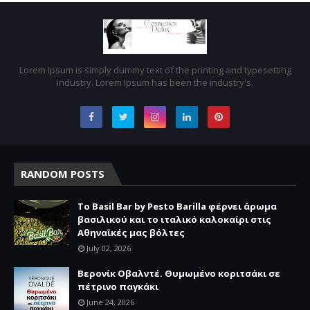
Lorem Ipsum is simply dummy text of the printing and typesetting
industry. Lorem Ipsum has been the industry's.
RANDOM POSTS
Το Basil Bar by Pesto Barilla φέρνει άρωμα
βασιλικού και το ιταλικό καλοκαίρι στις
Αθηναϊκές μας βόλτες
July 02, 2026
Βερονίκ Οβαλντέ. Θυμωμένο κοριτσάκι σε
πέτρινο παγκάκι
June 24, 2026