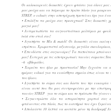
Οι καλοκαιρινές διακοπές έχουν φτάσει για όλους μας 
μας ρούχα και να πάρουμε το πρώτο πλοίο για μακρινού
STREP, ο ειδικός στην αποτρίχωση προτείνει tips για έν
⦁ Επιλέξτε τα ρούχα σας προσεχτικά! Στις διακοπές
μαγιό μας!
⦁ Αντιμετωπίστε τα αυγουστιάτικα μελτέμια με φουλ
twist στο στυλ σας!
⦁ Αγαπήστε το Mix & match! Οι διακοπές είναι εκείνη
«πρέπει». Χρωματιστά αξεσουάρ, μεγάλα σκουλαρίκια, 
⦁ Επενδύστε στις σαγιονάρες! Τα παπούτσια μπαίνουν
μας! Ευτυχώς με τις αποτριχωτικές ταινίες σώματος Str
–6 εβδομάδες.
⦁ Χαρείτε τον ήλιο με προστασία! Μην ξεχνάτε να α
ημέρας ειδικά για τα ευαίσθητα σημεία όπως είναι το 
του ήλιου.
⦁ Αγαπήστε το σώμα σας και δώστε του την ευκαιρία
είναι αυτό που θα μας συντροφεύσει με την επιστροφ
ταινίες STREP για το σώμα και το πρόσωπο θα γίνουν 
⦁ Συγκεντρώστε όλα τα απαραίτητα χαρτιά σας σ
φτάνοντας στο πλοίο, πως το εισιτήριό του έχει ξεμείνε
⦁ Απολαύστε 10 λεπτά να κοιτάτε μόνο τη διαδρομή! Α