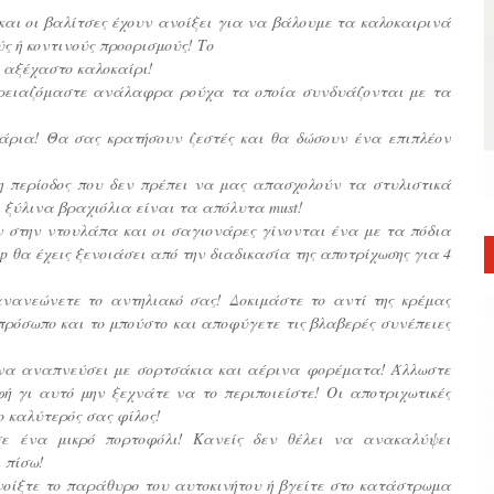
και οι βαλίτσες έχουν ανοίξει για να βάλουμε τα καλοκαιρινά
ς ή κοντινούς προορισμούς! Τo
α αξέχαστο καλοκαίρι!
 χρειαζόμαστε ανάλαφρα ρούχα τα οποία συνδυάζονται με τα
άρια! Θα σας κρατήσουν ζεστές και θα δώσουν ένα επιπλέον
 η περίοδος που δεν πρέπει να μας απασχολούν τα στυλιστικά
ξύλινα βραχιόλια είναι τα απόλυτα must!
 στην ντουλάπα και οι σαγιονάρες γίνονται ένα με τα πόδια
ep θα έχεις ξενοιάσει από την διαδικασία της αποτρίχωσης για 4
νανεώνετε το αντηλιακό σας! Δοκιμάστε το αντί της κρέμας
πρόσωπο και το μπούστο και αποφύγετε τις βλαβερές συνέπειες
 να αναπνεύσει με σορτσάκια και αέρινα φορέματα! Άλλωστε
ή γι αυτό μην ξεχνάτε να το περιποιείστε! Οι αποτριχωτικές
ο καλύτερός σας φίλος!
ε ένα μικρό πορτοφόλι! Κανείς δεν θέλει να ανακαλύψει
ι πίσω!
νοίξτε το παράθυρο του αυτοκινήτου ή βγείτε στο κατάστρωμα