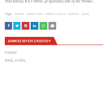
Ρένα Κάντζα, B & F Editor, με προτάσεις από τη No Thinkin...
Tags:
Denim
Editor Picks
Editor's choice
Fashion
Jeans
ΔΗΜΟΣΊΕΥΣΗ ΣΧΟΛΊΟΥ
0 Σχόλια
Εσείς, τι λέτε;