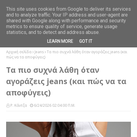
This site uses cookies from Google to deliver its services
and to analyze traffic. Your IP address and user-agent are
ού και το
Βερονίκ Οβαλντέ. Θυμωμένο κοριτσάκι σε πέτρινο παγκάκι
shared with Google along with performance and security
BOOKS
metrics to ensure quality of service, generate usage
statistics, and to detect and address abuse.
LEARN MORE
GOT IT
Αρχική σελίδα
Jeans
Τα πιο συχνά λάθη όταν αγοράζεις jeans (και
πώς να τα αποφύγεις)
Τα πιο συχνά λάθη όταν
αγοράζεις jeans (και πώς να τα
αποφύγεις)
Ρ. Κάντζα
6/24/2026 02:04:00 Π.μ.