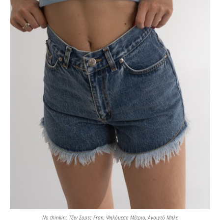
No thinkin
: Τζιν Σορτς Fran, Ψηλόμεσο Μέτριο, Ανοιχτό Μπλε