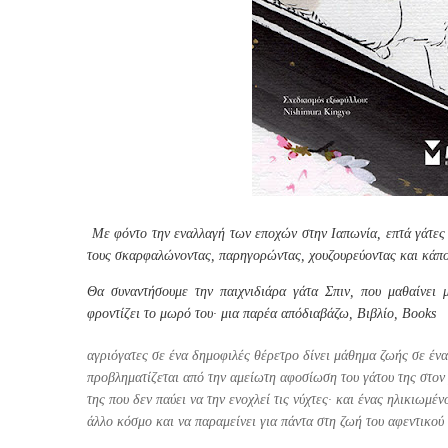
Με φόντο την εναλλαγή των εποχών στην Ιαπωνία, επτά γάτες
τους σκαρφαλώνοντας, παρηγορώντας, χουζουρεύοντας και κάπ
Θα συναντήσουμε την παιχνιδιάρα γάτα Σπιν, που μαθαίνει
φροντίζει το μωρό του· μια παρέα απόδιαβάζω, Βιβλίο, Books
αγριόγατες σε ένα δημοφιλές θέρετρο δίνει μάθημα ζωής σε ένα
προβληματίζεται από την αμείωτη αφοσίωση του γάτου της στον 
της που δεν παύει να την ενοχλεί τις νύχτες· και ένας ηλικιωμέ
άλλο κόσμο και να παραμείνει για πάντα στη ζωή του αφεντικού 