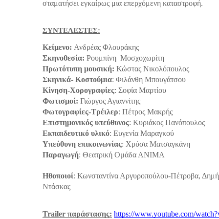
σταματήσει εγκαίρως μια επερχόμενη καταστροφή.
ΣΥΝΤΕΛΕΣΤΕΣ:
Κείμενο:
Ανδρέας Φλουράκης
Σκηνοθεσία:
Ρουμπίνη Μοσχοχωρίτη
Πρωτότυπη μουσική:
Κώστας Νικολόπουλος
Σκηνικά- Κοστούμια
: Φιλάνθη Μπουγάτσου
Κίνηση-Χορογραφίες
: Σοφία Μαρτίου
Φωτισμοί:
Γιώργος Αγιαννίτης
Φωτογραφίες-Τρέιλερ
: Πέτρος Μακρής
Επιστημονικός υπεύθυνος
: Κυριάκος Πανόπουλος
Εκπαιδευτικό υλικό
: Ευγενία Μαραγκού
Υπεύθυνη επικοινωνίας
: Χρύσα Ματσαγκάνη
Παραγωγή
: Θεατρική Ομάδα ΑΝΙΜΑ
Ηθοποιοί
: Κωνσταντίνα Αργυροπούλου-Πέτροβα, Δημή
Ντάσκας
Trailer παράστασης:
https://www.youtube.com/wat