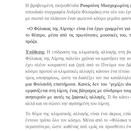
Η βραβευμένη σκηνοθέτιδα
Ρουμπίνη Μοσχοχωρίτη
(
σπουδαίο συγγραφέα Ανδρέα Φλουράκη στο νέο του έργο
με σκοπό να πλάσουν έναν φωτεινό κόσμο γεμάτο φαντασ
«Ο Φύλακας της Λίμνης» είναι ένα έργο γραμμένο για
το θέατρο, μέσα από τις πρωτότυπες μουσικές του, 
πρόζα.
Υπόθεση:
Η επίδραση της κλιματικής αλλαγής στη βι
Φύλακας της Λίμνης παλεύει χρόνια να κρατήσει την ισ
έχει πλέον κουραστεί και ζητά από το Πνεύμα του Δά
κόσμο προτού οι κλιματικές αλλαγές κάνουν ένα τέτοιο 
τρεις υποψηφίους, ώστε να διαλέξει τον πιο κατάλληλ
μια Φινλανδή επιστήμονα
.
Κανείς δεν του ‘γεμίζει ιδ
εμφανίζεται στη λίμνη, ένας βάτραχος με σύνδρομο του
ανησυχούν με αυτές τις ξαφνικές αλλαγές.
Τι θα κάνει
αλλά και να σώσει την αγαπημένη του λίμνη;
Το θέμα της κλιματικής αλλαγής είναι ένα άκρως επί
έντονο τρόπο όλο τον κόσμο. Μέσα από το «Φύλακα της
περισσότερο, ώστε καθένας από εμάς να προσθέσει έν