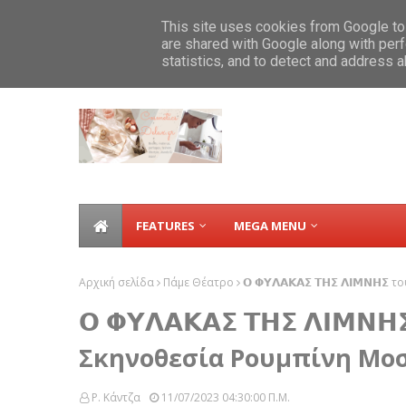
Home
ABOUT
CONTACT
FAVOURITES
ΣΥΝΤΑΓΕΣ
This site uses cookies from Google to 
are shared with Google along with perf
BOBBI BROWN, Νέο Luxe Cashmere Mat
TICKER
statistics, and to detect and address 
FEATURES
MEGA MENU
Αρχική σελίδα
Πάμε Θέατρο
𝝤 𝝫𝝪𝝠𝝖𝝟𝝖𝝨 𝝩𝝜𝝨 𝝠𝝞𝝡
𝝤 𝝫𝝪𝝠𝝖𝝟𝝖𝝨 𝝩𝝜𝝨 𝝠𝝞
Σκηνοθεσία Ρουμπίνη Μο
Ρ. Κάντζα
11/07/2023 04:30:00 Π.μ.