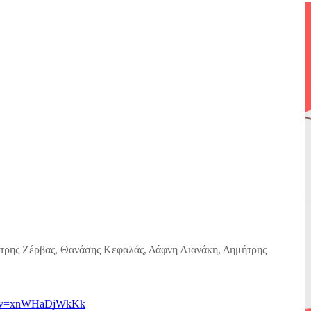
τρης Ζέρβας, Θανάσης Κεφαλάς, Δάφνη Λιανάκη, Δημήτρης
ch?v=xnWHaDjWkKk