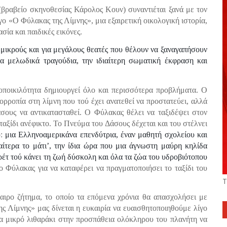
βραβείο σκηνοθεσίας Κάρολος Κουν) συναντιέται ξανά με τον
 «Ο Φύλακας της Λίμνης», μια εξαιρετική οικολογική ιστορία,
ία και παιδικές εικόνες.
 μικρούς και για μεγάλους θεατές που θέλουν να ξαναγαπήσουν
τα μελωδικά τραγούδια, την ιδιαίτερη σωματική έκφραση και
οποικιλότητα δημιουργεί όλο και περισσότερα προβλήματα. Ο
ορροπία στη λίμνη που τού έχει ανατεθεί να προστατεύει, αλλά
σους να αντικατασταθεί. Ο Φύλακας θέλει να ταξιδέψει στον
ταξίδι ανέφικτο. Το Πνεύμα του Δάσους δέχεται και του στέλνει
ο:
μια Ελληνοαμερικάνα επενδύτρια, έναν μαθητή σχολείου και
ιαίτερα το μάτι’, την ίδια ώρα που μια άγνωστη μαύρη κηλίδα
ρέτ τού κάνει τη ζωή δύσκολη και όλα τα ζώα του υδροβιότοπου
 ο Φύλακας για να καταφέρει να πραγματοποιήσει το ταξίδι του
Τ
καιρο ζήτημα, το οποίο τα επόμενα χρόνια θα απασχολήσει με
 Λίμνης» μας δίνεται η ευκαιρία να ευαισθητοποιηθούμε λίγο
α μικρό λιθαράκι στην προσπάθεια ολόκληρου του πλανήτη να