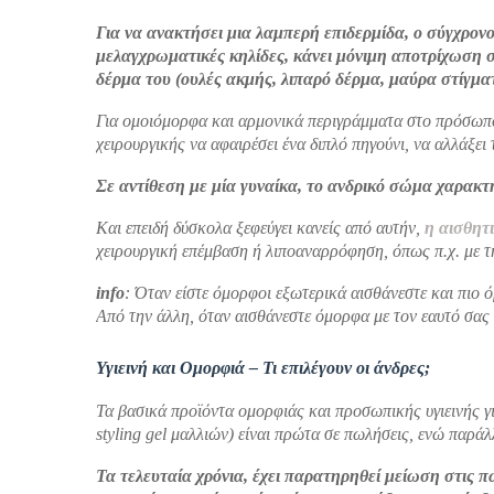
Για να ανακτήσει μια λαμπερή επιδερμίδα, ο σύγχρονο
μελαγχρωματικές κηλίδες, κάνει μόνιμη αποτρίχωση στ
δέρμα του (ουλές ακμής, λιπαρό δέρμα, μαύρα στίγμ
Για ομοιόμορφα και αρμονικά περιγράμματα στο πρόσωπο,
χειρουργικής να αφαιρέσει ένα διπλό πηγούνι, να αλλάξει 
Σε αντίθεση με μία γυναίκα, το ανδρικό σώμα χαρακ
Και επειδή δύσκολα ξεφεύγει κανείς από αυτήν,
η αισθητι
χειρουργική επέμβαση ή λιποαναρρόφηση, όπως π.χ. με τ
info
: Όταν είστε όμορφοι εξωτερικά αισθάνεστε και πιο 
Από την άλλη, όταν αισθάνεστε όμορφα με τον εαυτό σας
Υγιεινή και Ομορφιά – Τι επιλέγουν οι άνδρες;
Τα βασικά προϊόντα ομορφιάς και προσωπικής υγιεινής γ
styling gel μαλλιών) είναι πρώτα σε πωλήσεις, ενώ παρά
Τα τελευταία χρόνια, έχει παρατηρηθεί μείωση στις π