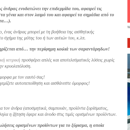
ς άνδρας ενυδατώνει την επιδερμίδα του, αφαιρεί τις
α γένια και στον λαιμό του και αφαιρεί τα σημάδια από το
ατα…).
w
 ένας άνδρας μπορεί με τη βοήθεια της αισθητικής
το σχήμα της μύτης του ή των αυτιών του, κ.λπ.
τηρίζεται από… την περίφημη κοιλιά των σαραντάρηδων!
κή ιατρική
προσφέρει απλές και αποτελεσματικές λύσεις χωρίς
ην κρυολιπόλυση.
όμορφα με τον εαυτό σας!
 γεμίζετε αυτοπεποίθηση και αισθάνεστε όμορφος!
ια τον άνδρα (αποσμητικά, σαμπουάν, προϊόντα ξυρίσματος,
λληλα η ζήτηση έφερε και άνοδο στις τιμές ορισμένων προϊόντων.
ωλήσεις ορισμένων προϊόντων για το ξύρισμα, η οποία