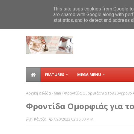
Home
ABOUT
CONTACT
FAVOURITES
ΣΥΝΤΑΓΕΣ
This site uses cookies from Google to 
are shared with Google along with perf
Βερονίκ Οβαλντέ. Θυμωμένο κοριτσά
TICKER
statistics, and to detect and address 
FEATURES
MEGA MENU
Αρχική σελίδα
Man
Φροντίδα Ομορφιάς για τον Σύγχρονο
Φροντίδα Ομορφιάς για τ
Ρ. Κάντζα
7/20/2022 02:36:00 Μ.μ.