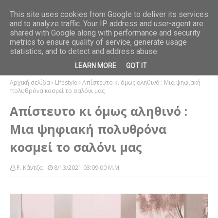
ION
This site uses cookies from Google to deliver its services
and to analyze traffic. Your IP address and user-agent are
Όλη η Αθήνα βρέθηκε στο λαμπερό opening του DINAS eat
Τα 
shared with Google along with performance and security
FOOD
real
απ
metrics to ensure quality of service, generate usage
statistics, and to detect and address abuse.
LEARN MORE
GOT IT
Αρχική σελίδα
Lifestyle
Απίστευτο κι όμως αληθινό : Μια ψηφιακή
πολυθρόνα κοσμεί το σαλόνι μας
Απίστευτο κι όμως αληθινό :
Μια ψηφιακή πολυθρόνα
κοσμεί το σαλόνι μας
Ρ. Κάντζα
8/13/2021 03:09:00 Μ.μ.