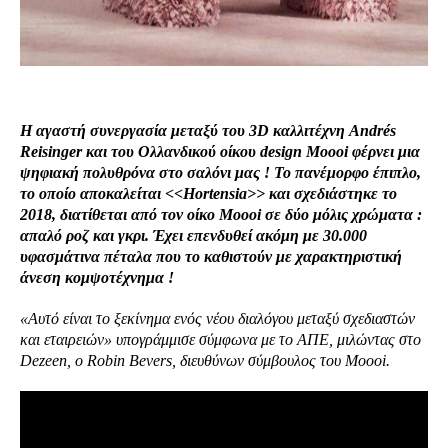
Η αγαστή συνεργασία μεταξύ του 3D καλλιτέχνη Andrés
Reisinger και του Ολλανδικού οίκου design Moooi φέρνει μια
ψηφιακή πολυθρόνα στο σαλόνι μας ! Το πανέμορφο έπιπλο,
το οποίο αποκαλείται <<Hortensia>> και σχεδιάστηκε το
2018, διατίθεται από τον οίκο Moooi σε δύο μόλις χρώματα :
απαλό ροζ και γκρι. Έχει επενδυθεί ακόμη με 30.000
υφασμάτινα πέταλα που το καθιστούν με χαρακτηριστική
άνεση κομψοτέχνημα !
«Αυτό είναι το ξεκίνημα ενός νέου διαλόγου μεταξύ σχεδιαστών
και εταιρειών» υπογράμμισε σύμφωνα με το ΑΠΕ, μιλώντας στο
Dezeen, ο Robin Bevers, διευθύνων σύμβουλος του Moooi.