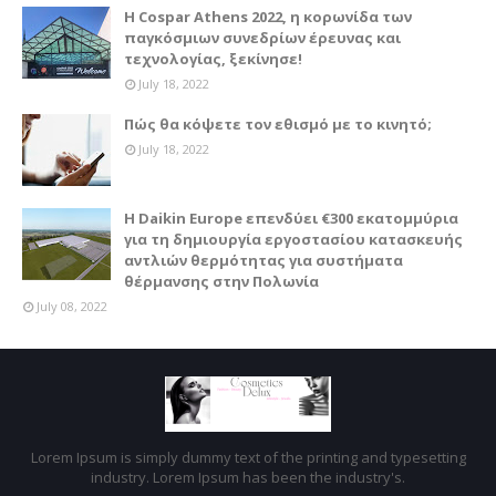
Η Cospar Athens 2022, η κορωνίδα των
παγκόσμιων συνεδρίων έρευνας και
τεχνολογίας, ξεκίνησε!
July 18, 2022
Πώς θα κόψετε τον εθισμό με το κινητό;
July 18, 2022
Η Daikin Europe επενδύει €300 εκατομμύρια
για τη δημιουργία εργοστασίου κατασκευής
αντλιών θερμότητας για συστήματα
θέρμανσης στην Πολωνία
July 08, 2022
Lorem Ipsum is simply dummy text of the printing and typesetting
industry. Lorem Ipsum has been the industry's.