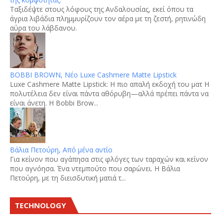
Tαξιδέψτε στους λόφους της Ανδαλουσίας, εκεί όπου τα
άγρια λιβάδια πλημμυρίζουν τον αέρα με τη ζεστή, ρητινώδη
αύρα του λάβδανου.
BOBBI BROWN, Νέο Luxe Cashmere Matte Lipstick
Luxe Cashmere Matte Lipstick: Η πιο απαλή εκδοχή του ματ Η
πολυτέλεια δεν είναι πάντα αθόρυβη—αλλά πρέπει πάντα να
είναι άνετη. Η Bobbi Brow...
Βάλια Πετούρη, Από μένα αντίο
Για κείνον που αγάπησα στις φλόγες των ταραχών και κείνον
που αγνόησα. Ένα ντεμπούτο που σαρώνει. Η Βάλια
Πετούρη, με τη διεισδυτική ματιά τ...
TECHNOLOGY