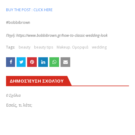
BUY THE POST : CLICK HERE
#bobbibrown
Πηγή:
https://www.bobbibrown.gr/how-to-classic-wedding-look
Tags:
beauty
beauty tips
Makeup. Ομορφιά
wedding
ΔΗΜΟΣΊΕΥΣΗ ΣΧΟΛΊΟΥ
0 Σχόλια
Εσείς, τι λέτε;