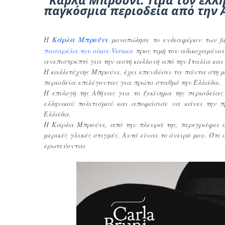
παγκόσμια περιοδεία από την 
Η
Κάρλα Μπρούνι
μονοπώλησε το ενδιαφέρον των fas
πασαρέλα του οίκου Versace
προς τιμή του αδικοχαμένου
ανεπιστρεπτί για την αστή καλλονή από την Ιταλία και
Η καλλιτέχνης Μπρούνι, έχει επενδύσει τα πάντα στη μο
περιοδεία επιλέγοντας για πρώτο σταθμό την Ελλάδα.
Η επιλογή της Αθήνας για το ξεκίνημα της περιοδείας
ελληνικού πολιτισμού και αποφάσισε να κάνει την πρ
Ελλάδα.
Η Κάρλα Μπρούνι, από την πλευρά της, περιγράφει 
μερικές γλυκές στιγμές. Αυτό είναι το όνειρό μου. Ότ
ερωτεύονται