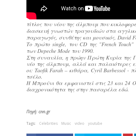
τίτλος του νέου της άλμπουμ που κυκλοφορε
διασκευή γνωστών τραγουδιών στα αγγλικά,
παραγωγός, συνθέτης και μουσικός, David Fo
Το πρώτο single, του CD της "French Touch" 
των Depeche Mode του 1990.
Στη συναυλία, η πρώην Πρώτη Κυρία της 
νέο της άλμπουμ, αλλά και παλαιότερες επ
οι: Taofik Farah – κιθάρα, Cyril Barbessol - 
τσέλο.
Η Μπρούνι θα εμφανιστεί στις 23 και 24 
διαχρονικότητα της στην πασαρέλα εδώ.
Πηγή: cnn.gr
Tags:
Celebrities
Music
video
youtube