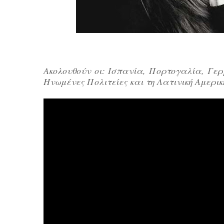
Ακολουθούν οι: Ισπανία, Πορτογαλία, Γερ
Ηνωμένες Πολιτείες και τη Λατινική Αμερικ