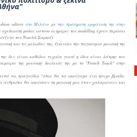
Αθήνα"
hion editors
στο Μιλάνο με την πρόσφατη εμφάνιση της στην
 σχεδιαστή μόδας ωστόσο οι ημέρες του modelling έχουν περάσει
 σύζυγο του Νικολά Σαρκοζί.
υσική και τις μελωδίες της, ξεκινάει την παγκόσμια μουσική της
 της δεν είναι καθόλου τυχαία γιατί η ίδια είναι λάτρης του
εμιέρα της μουσικής δουλειάς της με το "French Touch" στην
αυτά τα τραγούδια "όπως θα τα ακούγαμε ένα ήσυχο βράδυ,
ι οι άνθρωποι θα ακούσουν τη μουσική μου όταν χαλαρώνουν και