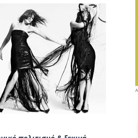
Α
νικό πολιτισμό & ξεκινά