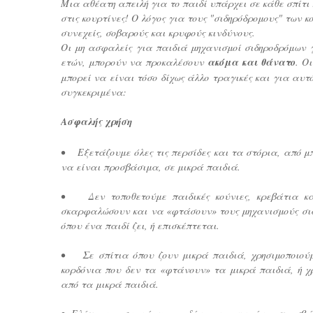
Μια αθέατη απειλή για το παιδί υπάρχει σε κάθε σπίτι
στις κουρτίνες! Ο λόγος για τους "σιδηρόδρομους" των κ
συνεχείς, σοβαρούς και κρυφούς κινδύνους.
Οι μη ασφαλείς για παιδιά μηχανισμοί σιδηροδρόμων γ
ετών, μπορούν να προκαλέσουν
ακόμα και θάνατο
. Ο
μπορεί να είναι τόσο δίχως άλλο τραγικές και για αυ
συγκεκριμένα:
Ασφαλής χρήση
• Εξετάζουμε όλες τις περσίδες και τα στόρια, από μπ
να είναι προσβάσιμα, σε μικρά παιδιά.
• Δεν τοποθετούμε παιδικές κούνιες, κρεβάτια κα
σκαρφαλώσουν και να «φτάσουν» τους μηχανισμούς σιδηρ
όπου ένα παιδί ζει, ή επισκέπτεται.
• Σε σπίτια όπου ζουν μικρά παιδιά, χρησιμοποιούμε,
κορδόνια που δεν τα «φτάνουν» τα μικρά παιδιά, ή χ
από τα μικρά παιδιά.