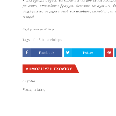
• Ελέγχουμε συχνά, τα κορδόνια να μην είναι προσβά
με αυτά, επικίνδυνοι βρόγχοι. Δένουμε τα σχοινιά, ψ
στηρίγματα, οι μηχανισμοί τακτοποίησης καλωδίων, οι σ
αγορά.
Πηγή: premium.paratiritis.gr
Tags:
Παιδιά
useful tips
Facebook
Twitter
ΔΗΜΟΣΊΕΥΣΗ ΣΧΟΛΊΟΥ
0 Σχόλια
Εσείς, τι λέτε;