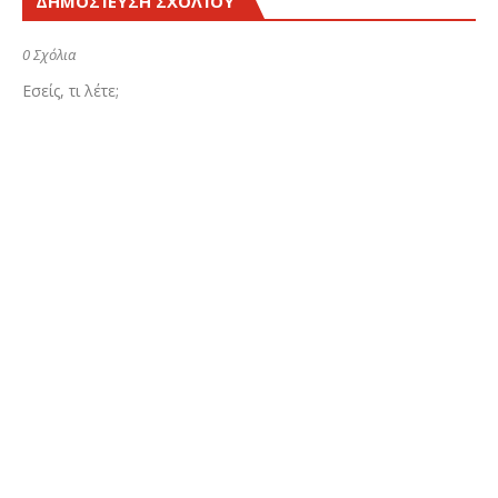
ΔΗΜΟΣΊΕΥΣΗ ΣΧΟΛΊΟΥ
0 Σχόλια
Εσείς, τι λέτε;