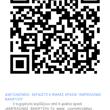
ΔΙΑΓΩΝΙΣΜΟΣ- ΚΕΡΔΙΣΤΕ 6 ΦΙΑΛΕΣ ΚΡΑΣΙΑ "ΑΜΠΕΛΩΝΑΣ
ΒΑΚΙΡΤΖΗ"
3 τυχερές/οί κερδίζουν από 6 φιάλες κρασί
«ΑΜΠΕΛΩΝΑΣ ΒΑΚΙΡΤΖΗ» To www . cosmeticsdelux .