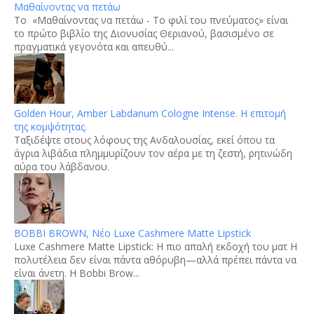
Μαθαίνοντας να πετάω
Το «Μαθαίνοντας να πετάω - Το φιλί του πνεύματος» είναι
το πρώτο βιβλίο της Διονυσίας Θεριανού, βασισμένο σε
πραγματικά γεγονότα και απευθύ...
Golden Hour, Amber Labdanum Cologne Intense. Η επιτομή
της κομψότητας.
Tαξιδέψτε στους λόφους της Ανδαλουσίας, εκεί όπου τα
άγρια λιβάδια πλημμυρίζουν τον αέρα με τη ζεστή, ρητινώδη
αύρα του λάβδανου.
BOBBI BROWN, Νέο Luxe Cashmere Matte Lipstick
Luxe Cashmere Matte Lipstick: Η πιο απαλή εκδοχή του ματ Η
πολυτέλεια δεν είναι πάντα αθόρυβη—αλλά πρέπει πάντα να
είναι άνετη. Η Bobbi Brow...