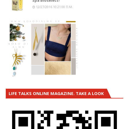
Spa Bioselect!
12/27/2016 10:21:00 Π.μ.
LIFE TALKS ONLINE MAGAZINE. TAKE A LOOK