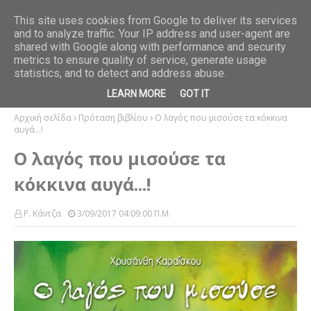
Stradivarius. Mediterranean Light
FASHION
This site uses cookies from Google to deliver its services
and to analyze traffic. Your IP address and user-agent are
ο παγκάκι
Όλ
shared with Google along with performance and security
rea
metrics to ensure quality of service, generate usage
statistics, and to detect and address abuse.
LEARN MORE
GOT IT
Αρχική σελίδα
Πρόταση βιβλίου
Ο λαγός που μισούσε τα κόκκινα
αυγά...!
Ο λαγός που μισούσε τα
κόκκινα αυγά...!
Ρ. Κάντζα
3/09/2017 04:09:00 Π.μ.